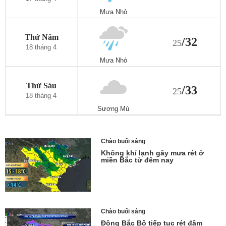
Mưa Nhỏ
Thứ Năm
/32
25
18 tháng 4
Mưa Nhỏ
Thứ Sáu
/33
25
18 tháng 4
Sương Mù
Thứ Bảy
/29
24
Chào buổi sáng
17 tháng 4
Không khí lạnh gây mưa rét ở
Nhiều Mây
miền Bắc từ đêm nay
Chủ Nhật
/32
24
17 tháng 4
Mưa Nhỏ
Chào buổi sáng
Đông Bắc Bộ tiếp tục rét đậm