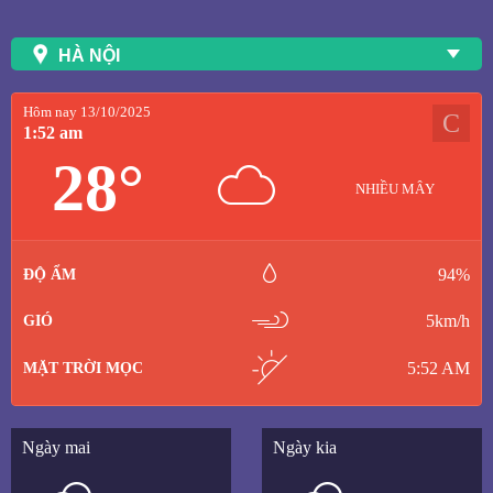
HÀ NỘI
Hôm nay 13/10/2025
C
1:52 am
28
°
NHIỀU MÂY
94%
ĐỘ ẨM
5km/h
GIÓ
5:52 AM
MẶT TRỜI MỌC
Ngày mai
Ngày kia