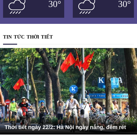
30
°
30
°
TIN TỨC THỜI TIẾT
Xã hội
Thời tiết ngày 22/2: Hà Nội ngày nắng, đêm rét